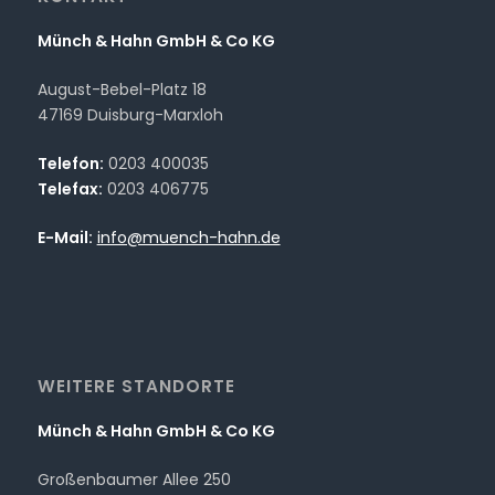
n
d
Münch & Hahn GmbH & Co KG
n
i
August-Bebel-Platz 18
s
47169 Duisburg-Marxloh
*
Telefon:
0203 400035
Telefax:
0203 406775
E-Mail:
info@muench-hahn.de
WEITERE STANDORTE
Münch & Hahn GmbH & Co KG
Großenbaumer Allee 250